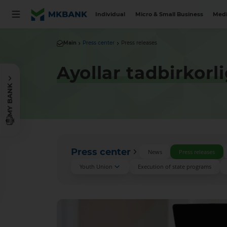
Individual
Micro & Small Business
Medi
Main
Press center
Press releases
Ayollar tadbirkorl
MY BANK
Press center
News
Press releases
Youth Union
Execution of state programs