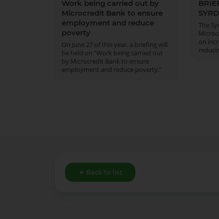
Work being carried out by
BRIE
Microcredit Bank to ensure
SYRD
employment and reduce
The Sy
poverty
Microcr
on inc
On June 27 of this year, a briefing will
reduci
be held on "Work being carried out
by Microcredit Bank to ensure
employment and reduce poverty."
Back to list