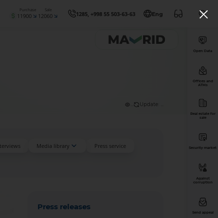
Purchase
Sale
1285, +998 55 503-63-63
Eng
11900
12060
Open Data
Offices and
ATMs
...
Update: ...
Real estate for
sale
nterviews
Media library
Press service
Security market
Against
corruption
Press releases
Send appeal