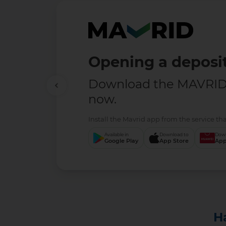
Opening a deposit
Download the MAVRID 
now.
Install the Mavrid app from the service tha
Available in
Download to
Down
Google Play
App Store
App
H