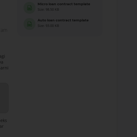
Micro loan contract template
Size: 98.50 KB
Auto loan contract template
Size: 93.00 KB
rdam
agi
va
larni
leks
ar