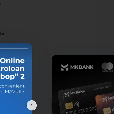
t
lar
 el-