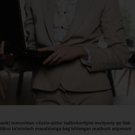
nki tomonidan «Xotin-qizlar tadbirkorligini moliyaviy qo'llab-
andlikni ta'minlash masalalariga bag'ishlangan matbuot anjumani