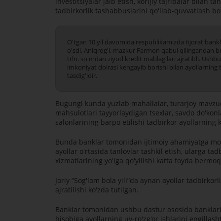
investitsiyalar jalb etish, xorijiy tajribalar bilan 
tadbirkorlik tashabbuslarini qo'llab-quvvatlash bor
O'tgan 10 yil davomida respublikamizda tijorat bankl
o'sdi. Aniqrog'i, mazkur Farmon qabul qilingandan buy
trln. so'mdan ziyod kredit mablag'lari ajratildi. Us
imkoniyat doirasi kengayib borishi bilan ayollarning 
tasdig'idir.
Bugungi kunda yuzlab mahallalar, turarjoy mavzuel
mahsulotlari tayyorlaydigan tsexlar, savdo do'konl
salonlarining barpo etilishi tadbirkor ayollarning 
Bunda banklar tomonidan ijtimoiy ahamiyatga moli
ayollar o'rtasida tanlovlar tashkil etish, ularga ta
xizmatlarining yo'lga qo'yilishi katta foyda bermo
Joriy “Sog'lom bola yili”da aynan ayollar tadbirko
ajratilishi ko'zda tutilgan.
Banklar tomonidan ushbu dastur asosida banklari z
hisobiga ayollarning uy-ro'zg'or ishlarini engillash