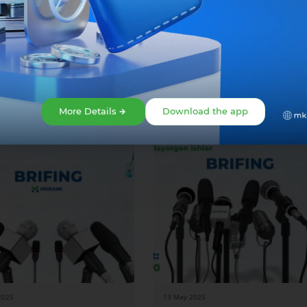
O‘zbekiston Respublikasi Markaziy b
More Details
Download the app
2025
13 May 2025