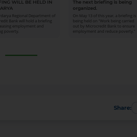
FING WILL BE HELD IN
The next briefing is being
ARYA
organized.
rdarya Regional Department of
On May 13 of this year, a briefing is
edit Bank will hold a briefing
being held on "Work being carried
reasing employment and
out by Microcredit Bank to ensure
ng poverty.
employment and reduce poverty."
Share: