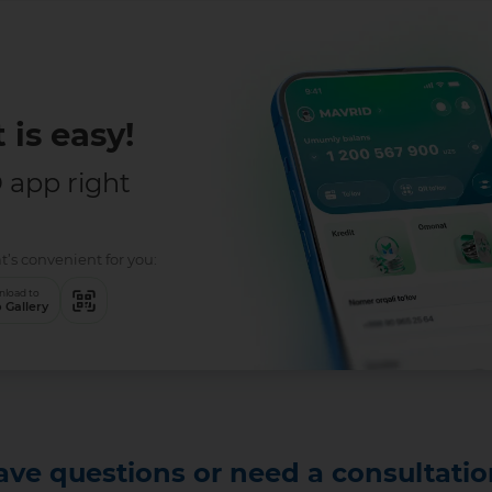
 is easy!
app right
t’s convenient for you:
load to
 Gallery
ave questions or need a consultatio