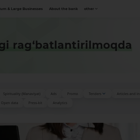
um & Large Businesses
About the bank
other
igi rag‘batlantirilmoqda
Spirituality (Manaviyat)
Ads
Promo
Tenders
Articles and i
Open data
Press-kit
Аnalytics