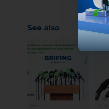
See also
26 June 2025
13 May 