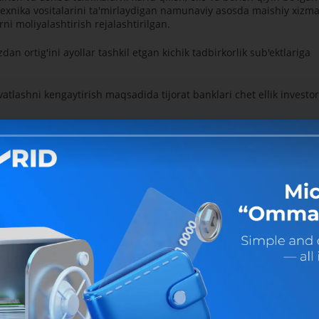
y texnika vositalarini ta'mirlaydigan namunaviy asosda maishiy xizma
ni moliyalashtirish rejalashtirilgan.
izdan ortig'ini ayollar tashkil etgan kichik tadbirkorlik sub'ektlariga
vvatlashni kengaytirish maqsadida tijorat banklari chet ellik investor
Germaniyaning Xalqaro hamkorlik bo'yicha Omonat kassalari
 Hozirgi paytda jamg'arma mablag'lari evaziga mazkur banklarda
'armasi shakllantirildi.
omonidan boshqarilayotgan, ularning mehnatidan foydalanilayotgan
mahsulotlarini etishtirish va qayta ishlashni rag'batlantirish,
ratilgan loyihalarni moliyalashga yo'naltirilmoqda.
riga yo'naltirilayotgan kredit mablag'lari evaziga minglab ayollarning
i joylarda qanchadan-qancha xotin-qizlarga o'z ishini ochib, oilasi,
ini topish imkonini bermoqda.