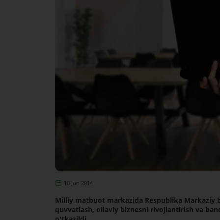
10 Jun 2014
Milliy matbuot markazida Respublika Markaziy ba
quvvatlash, oilaviy biznesni rivojlantirish va b
o'tkazildi.