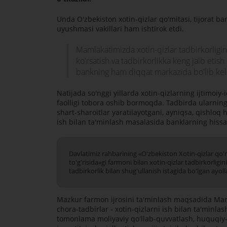
Unda O'zbekiston xotin-qizlar qo'mitasi, tijorat b
uyushmasi vakillari ham ishtirok etdi.
Mamlakatimizda xotin-qizlar tadbirkorligi
ko'rsatish va tadbirkorlikka keng jalb etis
bankning ham diqqat markazida bo'lib k
Natijada so'nggi yillarda xotin-qizlarning ijtimoiy-
faolligi tobora oshib bormoqda. Tadbirda ularning
shart-sharoitlar yaratilayotgani, ayniqsa, qishloq h
ish bilan ta'minlash masalasida banklarning hissas
Davlatimiz rahbarining «O'zbekiston Xotin-qizlar qo'm
to'g'risida»gi farmoni bilan xotin-qizlar tadbirkorlig
tadbirkorlik bilan shug'ullanish istagida bo'lgan ayol
Mazkur farmon ijrosini ta'minlash maqsadida Mark
chora-tadbirlar - xotin-qizlarni ish bilan ta'minlash
tomonlama moliyaviy qo'llab-quvvatlash, huquqiy-iq