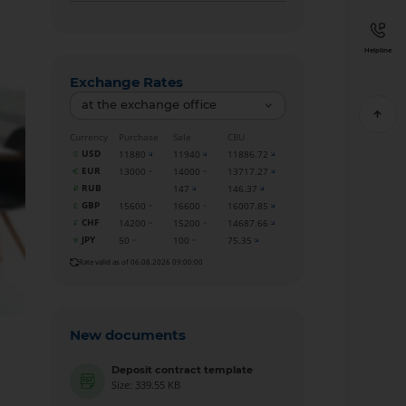
Helpline
Exchange Rates
at the exchange office
Currency
Purchase
Sale
CBU
USD
11880
11940
11886.72
EUR
13000
14000
13717.27
RUB
147
146.37
GBP
15600
16600
16007.85
CHF
14200
15200
14687.66
JPY
50
100
75.35
Rate valid as of 06.08.2026 09:00:00
New documents
Deposit contract template
Size: 339.55 KB