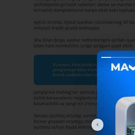
qishloqlarda go'zallik salonlari, atelьe va maishi
ko'rsatish komplekslarini barpo etish kabi loyihalar
Aytish o'rinliki, tijorat banklari ishchilarning 50 fo
imtiyozli kredit ajratib kelmoqda.
Shu bilan birga, ayollar tadbirkorligini qo'llab-qu
bilan ham hamkorlikni yo'lga qo'ygani qayd etildi.
Xususan, Xalq banki va Mikrokreditbank 
jamg'armasi bilan hamkorlik o'rnatilgan.
Kichik tadbirkorlikni mikrokreditlash jamg
Jamg'arma mablag'lari qishloq joylarda ayollar t
kichik korxonalarni rivojlantirish, qishloq xo'jalik 
kasanachilik va yangi ish o'rinlarini yaratishga qa
Sanoat, qishloq xo'jaligi, xizmat ko'rsatish sohala
biznes g'oyalari ro'yobga chiqmoqda va eng asosiys
yurtimiz uchun foyda keltirish, hayotdan o'z o'rn