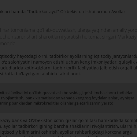
anklari hamda “Tadbirkor ayol” O'zbekiston Ishbilarmon Ayollar
ni har tomonlama qo'llab-quvvatlash, ularga yaqindan amaliy yo
h uchun zarur shart-sharoitlarni yaratish hukumat singari Markaziy
elmoqda.
iqtisodiy hayotdagi o'rni, tadbirkor ayollarning iqtisodiy jarayonlard
 o'z salohiyatini namoyon etishi uchun keng imkoniyatlar, qulaylik 
ududlarida xotin-qizlarni tadbirkorlik faoliyatiga jalb etish orqali u
i katta bo'layotgani alohida ta'kidlandi.
itasi faoliyatini qo'llab-quvvatlash borasidagi qo'shimcha chora-tadbirlar
ini rivojlantirish, bank xizmatlaridan yanada kengroq foydalanishlari, ayniqsa
larning banklardan mikrokreditlar olishlariga etarli zamin yaratdi.
aziy bank va O'zbekiston xotin-qizlar qo'mitasi hamkorlikda komp
, ayollar tadbirkorligining barcha shakllarini rivojlantirish, ularni h
tisodiy bilimlarini oshirish, ayollar rahbarligidagi korxonalarga