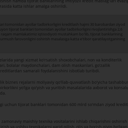
tanishish hamda tijorat banklarining imtiyozli kredit mablag'lari evazi
asida katta ishlar amalga oshirildi.
ari tomonidan ayollar tadbirkorligini kreditlash hajmi 30 barobardan ziyod
on tijorat banklari tomonidan ayollar tadbirkorligini rivojlantirishga 2,6
hbu raqam mamlakatimiz iqtisodiyoti mustahkam bo'lib, tijorat banklarining
turmush farovonligini oshirish masalasiga katta e'tibor qaratilayotganining
arida yangi xizmat ko'rsatish shoxobchalari, non va konditerlik
ari, bolalar maydonchalari, dam olish maskanlari, go'zallik
kreditlardan samarali foydalanishini isbotlab turibdi.
k biznes rejalarni moliyaviy qo'llab-quvvatlash bo'yicha tashabbu
dbirkorlikni yo'lga qo'yish va yuritish masalalarida axborot va konsal
qda.
rligi uchun tijorat banklari tomonidan 600 mlrd so'mdan ziyod kredit
amonaviy maishiy texnika vositalarini ishlab chiqarishni oshirish
tirish va ushbu texnikalarni xarid qilish, olis va borish qiyin bo'lgan