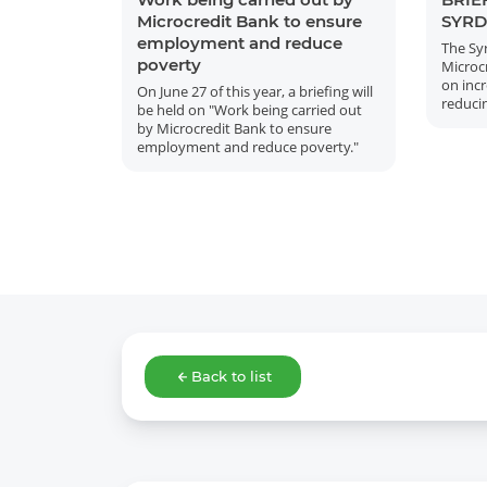
Microcredit Bank to ensure
SYRD
employment and reduce
The Sy
poverty
Microcr
on inc
On June 27 of this year, a briefing will
reduci
be held on "Work being carried out
by Microcredit Bank to ensure
employment and reduce poverty."
Back to list