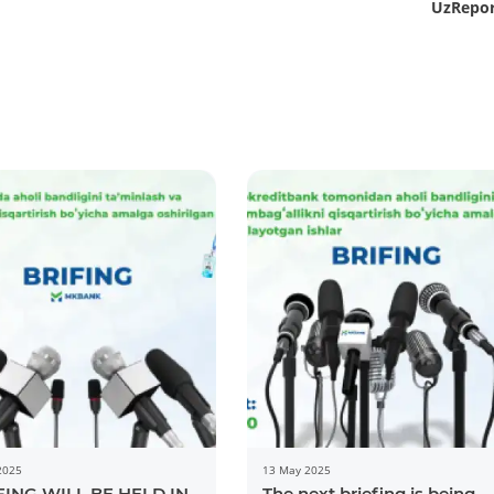
UzRepor
More Details
Download the app
2025
13 May 2025
FING WILL BE HELD IN
The next briefing is being