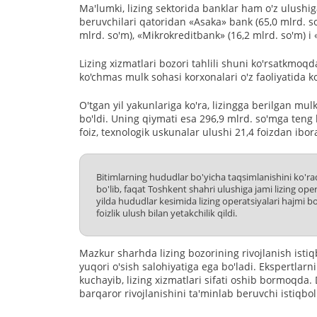
Ma'lumki, lizing sektorida banklar ham o'z ulushiga
beruvchilari qatoridan «Asaka» bank (65,0 mlrd. so
mlrd. so'm), «Mikrokreditbank» (16,2 mlrd. so'm) i 
Lizing xizmatlari bozori tahlili shuni ko'rsatkmoqda
ko'chmas mulk sohasi korxonalari o'z faoliyatida 
O'tgan yil yakunlariga ko'ra, lizingga berilgan mulk
bo'ldi. Uning qiymati esa 296,9 mlrd. so'mga teng 
foiz, texnologik uskunalar ulushi 21,4 foizdan ibora
Bitimlarning hududlar bo'yicha taqsimlanishini ko'radi
bo'lib, faqat Toshkent shahri ulushiga jami lizing oper
yilda hududlar kesimida lizing operatsiyalari hajmi b
foizlik ulush bilan yetakchilik qildi.
Mazkur sharhda lizing bozorining rivojlanish istiq
yuqori o'sish salohiyatiga ega bo'ladi. Ekspertlarn
kuchayib, lizing xizmatlari sifati oshib bormoqda.
barqaror rivojlanishini ta'minlab beruvchi istiqbo