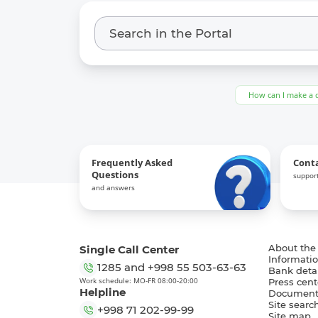
How can I make a 
Frequently Asked
Cont
Questions
support
and answers
Single Call Center
About the
Informatio
1285
and
+998 55 503-63-63
Bank detai
Work schedule: MO-FR 08:00-20:00
Press cent
Helpline
Document
Site searc
+998 71 202-99-99
Site map