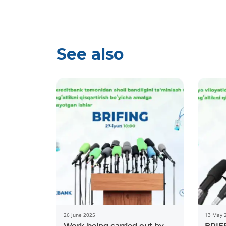
See also
26 June 2025
13 May 
Work being carried out by
BRIE