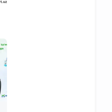
t.uz
Open 