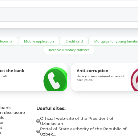
deposit?
Mobile application
Credit card
Mortgage for young familie
Receive a money transfer
act the bank
Anti-corruption
 call
Have you encountered a case of
corruption?
 bank
Useful sites:
n disclosure
ls
Official web-site of the President of
er
Uzbekistan
s
Portal of State authority of the Republic of
h
Uzbek...