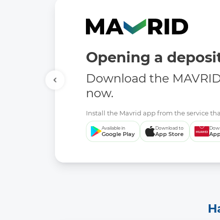
Opening a deposit
Download the MAVRID 
now.
Install the Mavrid app from the service tha
Available in
Download to
Down
Google Play
App Store
App
H