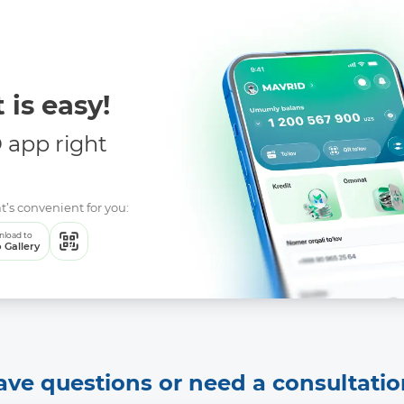
 is easy!
app right
t’s convenient for you:
load to
 Gallery
ave questions or need a consultatio