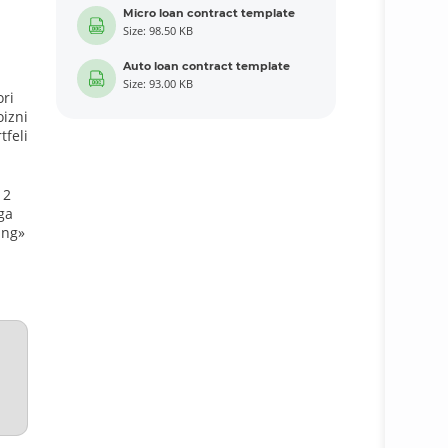
Micro loan contract template
Size: 98.50 KB
Auto loan contract template
Size: 93.00 KB
ori
oizni
tfeli
12
ga
ing»