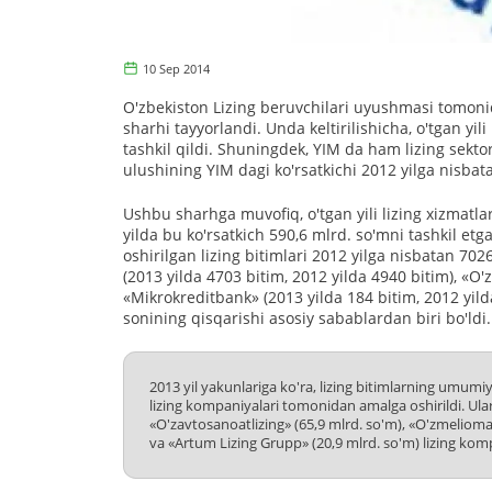
10 Sep 2014
O'zbekiston Lizing beruvchilari uyushmasi tomonida
sharhi tayyorlandi. Unda keltirilishicha, o'tgan yili
tashkil qildi. Shuningdek, YIM da ham lizing sektori
ulushining YIM dagi ko'rsatkichi 2012 yilga nisbatan
Ushbu sharhga muvofiq, o'tgan yili lizing xizmatlar
yilda bu ko'rsatkich 590,6 mlrd. so'mni tashkil etg
oshirilgan lizing bitimlari 2012 yilga nisbatan 7
(2013 yilda 4703 bitim, 2012 yilda 4940 bitim), «O'
«Mikrokreditbank» (2013 yilda 184 bitim, 2012 yild
sonining qisqarishi asosiy sabablardan biri bo'ldi.
2013 yil yakunlariga ko'ra, lizing bitimlarning umumiy 
lizing kompaniyalari tomonidan amalga oshirildi. Ula
«O'zavtosanoatlizing» (65,9 mlrd. so'm), «O'zmeliomas
va «Artum Lizing Grupp» (20,9 mlrd. so'm) lizing kompa