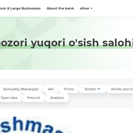
um & Large Businesses
About the bank
other
bozori yuqori o'sish salo
Spirituality (Manaviyat)
Ads
Promo
Tenders
Articles and i
Open data
Press-kit
Аnalytics