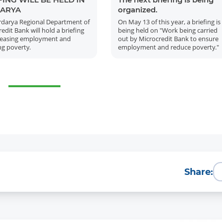
ARYA
organized.
rdarya Regional Department of
On May 13 of this year, a briefing is
edit Bank will hold a briefing
being held on "Work being carried
reasing employment and
out by Microcredit Bank to ensure
ng poverty.
employment and reduce poverty."
Share: