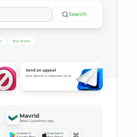
Search
s
Buy shares
Send an appeal
your opinion is important to us
Mavrid
Retail Customers App
Available in
Download to
Google Play
App Store