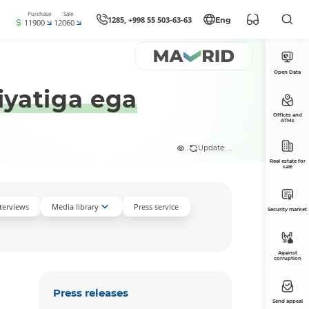
Purchase
Sale
1285, +998 55 503-63-63
Eng
11900
12060
Open Data
hiyatiga ega
Offices and
ATMs
...
Update: ...
Real estate for
sale
nterviews
Media library
Press service
Security market
Against
corruption
Press releases
Send appeal