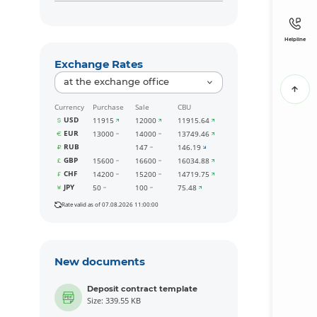
Helpline
Exchange Rates
at the exchange office
Currency
Purchase
Sale
CBU
USD
11915
12000
11915.64
EUR
13000
14000
13749.46
RUB
147
146.19
GBP
15600
16600
16034.88
CHF
14200
15200
14719.75
JPY
50
100
75.48
Rate valid as of 07.08.2026 11:00:00
New documents
Deposit contract template
Size: 339.55 KB