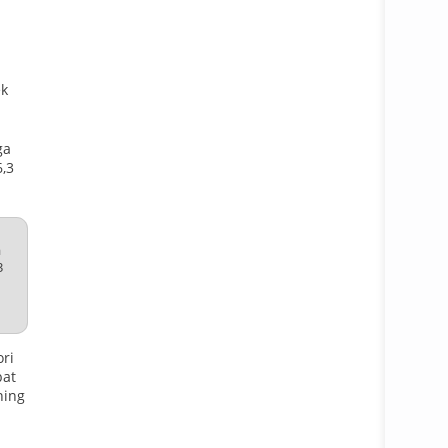
ek
ga
6,3
a
3
ori
bat
ning