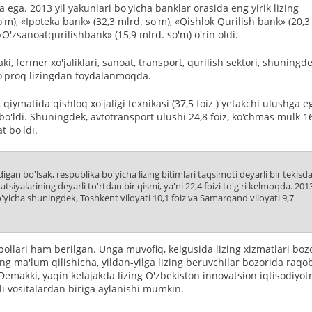
 ega. 2013 yil yakunlari bo'yicha banklar orasida eng yirik lizing
'm), «Ipoteka bank» (32,3 mlrd. so'm), «Qishlok Qurilish bank» (20,3
«O'zsanoatqurilishbank» (15,9 mlrd. so'm) o'rin oldi.
ki, fermer xo'jaliklari, sanoat, transport, qurilish sektori, shuningd
ko'proq lizingdan foydalanmoqda.
 qiymatida qishloq xo'jaligi texnikasi (37,5 foiz ) yetakchi ulushga e
bo'ldi. Shuningdek, avtotransport ulushi 24,8 foiz, ko'chmas mulk 1
t bo'ldi.
gan bo'lsak, respublika bo'yicha lizing bitimlari taqsimoti deyarli bir tekisd
atsiyalarining deyarli to'rtdan bir qismi, ya'ni 22,4 foizi to'g'ri kelmoqda. 201
o'yicha shuningdek, Toshkent viloyati 10,1 foiz va Samarqand viloyati 9,7
bollari ham berilgan. Unga muvofiq, kelgusida lizing xizmatlari boz
ing ma'lum qilishicha, yildan-yilga lizing beruvchilar bozorida raqo
 Demakki, yaqin kelajakda lizing O'zbekiston innovatsion iqtisodiyot
lli vositalardan biriga aylanishi mumkin.