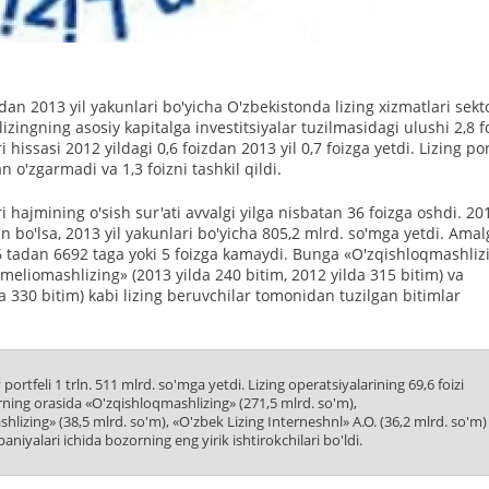
n 2013 yil yakunlari bo'yicha O'zbekistonda lizing xizmatlari sekt
 lizingning asosiy kapitalga investitsiyalar tuzilmasidagi ulushi 2,8 f
 hissasi 2012 yildagi 0,6 foizdan 2013 yil 0,7 foizga yetdi. Lizing por
 o'zgarmadi va 1,3 foizni tashkil qildi.
i hajmining o'sish sur'ati avvalgi yilga nisbatan 36 foizga oshdi. 20
an bo'lsa, 2013 yil yakunlari bo'yicha 805,2 mlrd. so'mga yetdi. Amal
026 tadan 6692 taga yoki 5 foizga kamaydi. Bunga «O'zqishloqmashliz
zmeliomashlizing» (2013 yilda 240 bitim, 2012 yilda 315 bitim) va
a 330 bitim) kabi lizing beruvchilar tomonidan tuzilgan bitimlar
portfeli 1 trln. 511 mlrd. so'mga yetdi. Lizing operatsiyalarining 69,6 foizi
rning orasida «O'zqishloqmashlizing» (271,5 mlrd. so'm),
hlizing» (38,5 mlrd. so'm), «O'zbek Lizing Interneshnl» A.O. (36,2 mlrd. so'm)
niyalari ichida bozorning eng yirik ishtirokchilari bo'ldi.